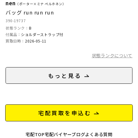
nen
（ポーター×ミナ ペルホネン）
バッグ run run run
390-19737
状態ランク：
B
付属品：
ショルダーストラップ付
買取日時：
2026-05-11
状態ランクについて
もっと見る
宅配買取を申込む
宅配TOP
宅配バイヤーブログ
よくある質問