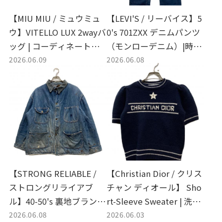
【MIU MIU / ミュウミュ
【LEVI'S / リーバイス】5
ウ】VITELLO LUX 2wayバ
0's 701ZXX デニムパンツ
ッグ | コーディネートに
（モンローデニム）|時を
2026.06.09
2026.06.08
華を添えるヴィンテージ
超えて愛されるヴィンテ
ライクな大人の赤
ージデニムの名作を入
荷、歴史を纏う至高の1本
を今あなたの手に
【STRONG RELIABLE /
【Christian Dior / クリス
ストロングリライアブ
チャン ディオール】 Sho
ル】40-50's 裏地ブランケ
rt-Sleeve Sweater | 洗練
2026.06.08
2026.06.03
ット カバーオール|経年変
されたネイビーが日常を