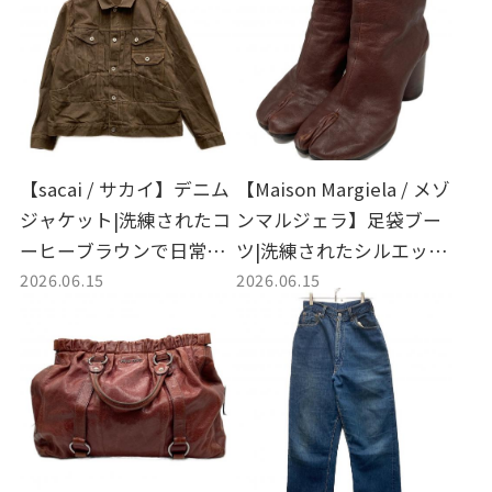
【sacai / サカイ】デニム
【Maison Margiela / メゾ
ジャケット|洗練されたコ
ンマルジェラ】足袋ブー
ーヒーブラウンで日常を
ツ|洗練されたシルエット
2026.06.15
2026.06.15
彩る逸品が入荷！今こそ
で日常を彩る名作が入
特別な買取へ
荷！今こそ特別な買取を