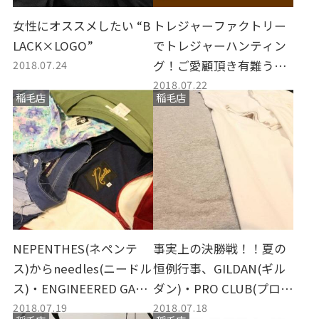
女性にオススメしたい “B
トレジャーファクトリー
LACK×LOGO”
でトレジャーハンティン
2018.07.24
グ！ご愛顧頂き有難うご
2018.07.22
ざいます。
稲毛店
稲毛店
NEPENTHES(ネペンテ
事実上の決勝戦！！夏の
ス)からneedles(ニードル
恒例行事、GILDAN(ギル
ス)・ENGINEERED GARM
ダン)・PRO CLUB(プロク
2018.07.19
2018.07.18
ENTS(エンジニアドガー
ラブ)・FROOT OF THE R