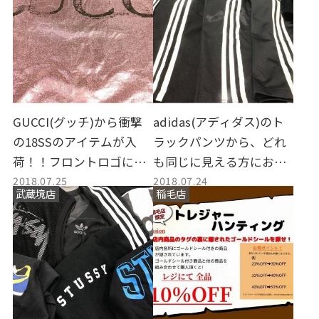
C(プロトレック)をご紹
介！
GUCCI(グッチ)から衝撃
adidas(アディダス)のト
の18SSのアイテムが入
ラックパンツから、どれ
荷！！フロントロゴに注
も同じに見える方にお届
2018.07.25
2018.07.24
目！
けする「3本ラインのスス
武蔵境店
稲毛店
メ」。