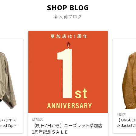
SHOP BLOG
新入荷ブログ
川越店
草加店
/ ミハラヤス
【 ORGUE
【明日7日から】ユーズレット草加店
ed Zip-u
ck Jac
キングが際立つ
1周年記念ＳＡＬＥ