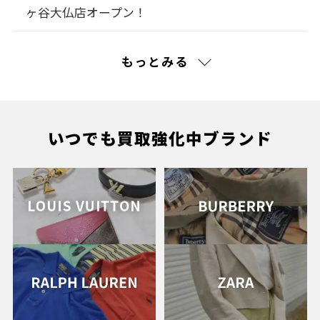
ヶ谷大仏店オープン！
2026.03.16
NEW OPEN
もっとみる
【2026年5月20日（水）】トレファクスタイル 湘
南台ウエストプラザ店オープン！
2026.03.09
NEW OPEN
いつでも買取強化中ブランド
【2026年4月24日（金）】トレファクスタイル イ
オンモール熱田店オープン！スタッフ募集
2026.03.02
NEW OPEN
【2026年4月22日（水）】トレファクスタイル 高
円寺3号店オープン！
2026.02.16
NEW OPEN
【2026年4月10日（金）】トレファクスタイル 鶴