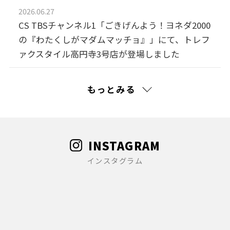
2026.06.27
CS TBSチャンネル1「ごきげんよう！ヨネダ2000
の『わたくしがマダムマッチョ』」にて、トレフ
ァクスタイル高円寺3号店が登場しました
2026.06.27
もっとみる
YouTube「ハルキの服」にて、トレファクスタイ
ル三軒茶屋店が登場しました
2026.04.30
INSTAGRAM
沿線情報誌「京成らいん」にて、トレファクスタ
インスタグラム
イルMARK IS 葛飾かなまち店が登場しました
2026.03.02
【重要】トレファク利用規約改定のお知らせ