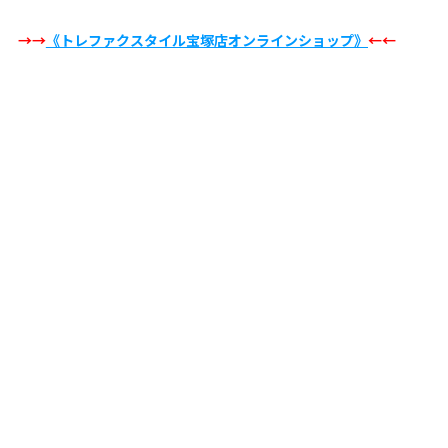
→→
《トレファクスタイル宝塚店オンラインショップ》
←←