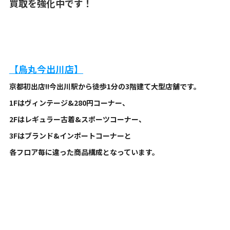
買取を強化中です！
【烏丸今出川店】
京都初出店!!今出川
駅から徒歩1分の3階建て大型店舗です。
1Fはヴィンテージ&280円コーナー、
2Fはレギュラー古着&
スポーツコーナー、
3Fはブランド&
インポートコーナーと
各フロア毎に違った商品構成となっています
。