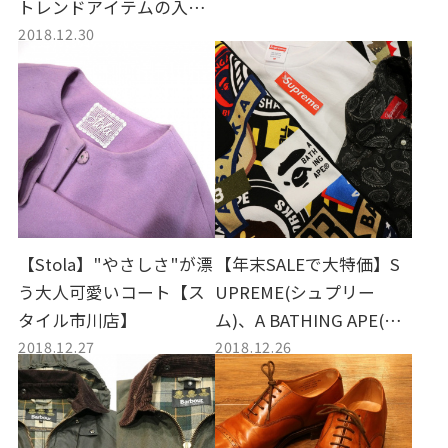
トレンドアイテムの入荷
2018.12.30
です!
【Stola】"やさしさ"が漂
【年末SALEで大特価】S
う大人可愛いコート【ス
UPREME(シュプリー
タイル市川店】
ム)、A BATHING APE(エ
2018.12.27
2018.12.26
イプ)など値下げいたしま
した！