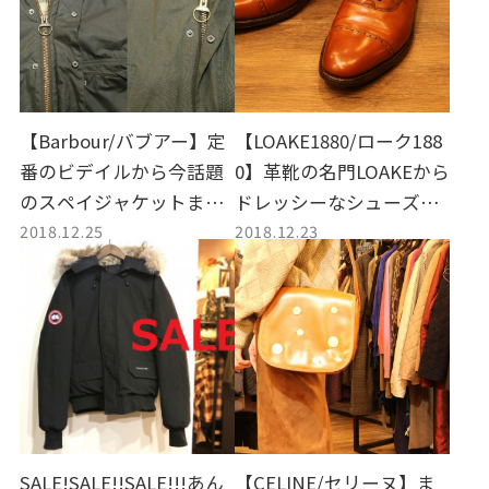
【Barbour/バブアー】定
【LOAKE1880/ローク188
番のビデイルから今話題
0】革靴の名門LOAKEから
のスペイジャケットまで!
ドレッシーなシューズの
2018.12.25
2018.12.23
ドンっと一挙入荷!!
入荷!
SALE!SALE!!SALE!!!あん
【CELINE/セリーヌ】ま