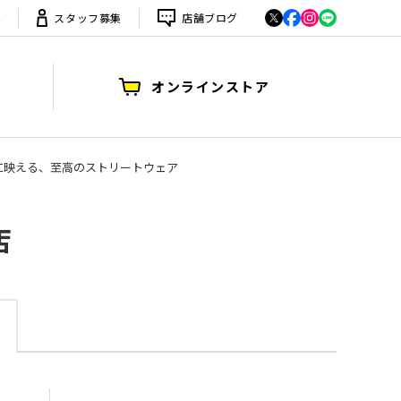
は
スタッフ募集
店舗ブログ
オンラインストア
説の迷彩が街に映える、至高のストリートウェア
店