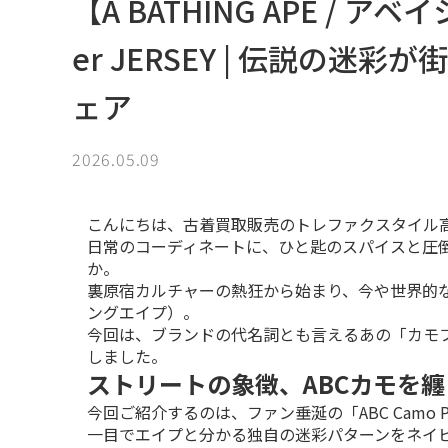
【A BATHING APE / アベ
er JERSEY | 伝説の
ェア
2026.05.09
こんにちは、古着買取販売のトレファクスタイル高
日常のコーディネートに、ひと匙のスパイスと圧
か。

裏原宿カルチャーの熱狂から始まり、今や世界的なファ
ングエイプ）。

今回は、ブランドの代名詞とも言えるあの「カモ
しました。
ストリートの象徴、ABCカモを
今回ご紹介するのは、ファン垂涎の「ABC Camo Pull
一目でエイプと分かる独自の迷彩パターンをネイ