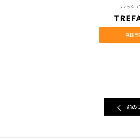
ファッショ
高槻西
前の