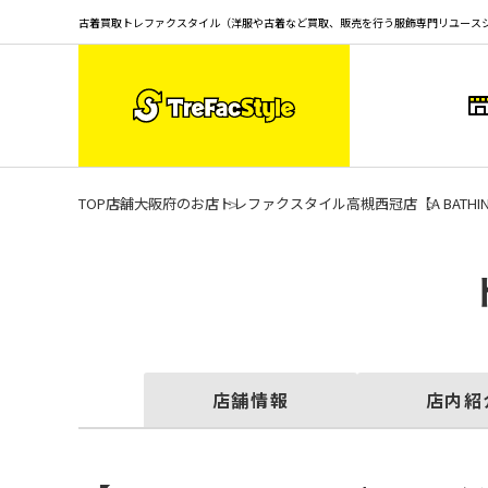
古着買取トレファクスタイル（洋服や古着など買取、販売を行う服飾専門リユース
TOP
店舗
大阪府のお店
トレファクスタイル高槻西冠店
【A BATH
店舗情報
店内紹