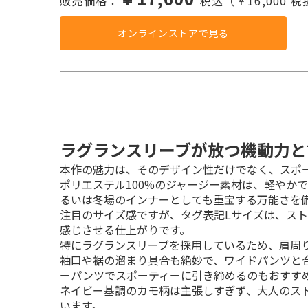
販売価格：
税込（￥16,000 
オンラインストアで見る
ラグランスリーブが放つ機動力と
本作の魅力は、そのデザイン性だけでなく、スポー
ポリエステル100%のジャージー素材は、軽やか
るいは冬場のインナーとしても重宝する万能さを
注目のサイズ感ですが、タグ表記Lサイズは、ス
感じさせる仕上がりです。

特にラグランスリーブを採用しているため、肩周り
袖口や裾の溜まり具合も絶妙で、ワイドパンツと
ーパンツでスポーティーに引き締めるのもおすすめ
ネイビー基調のカモ柄は主張しすぎず、大人のス
います。