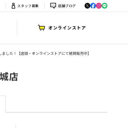
は
スタッフ募集
店舗ブログ
オンラインストア
N"を買取入荷致しました！【店頭・オンラインストアにて絶賛販売中】
安城店