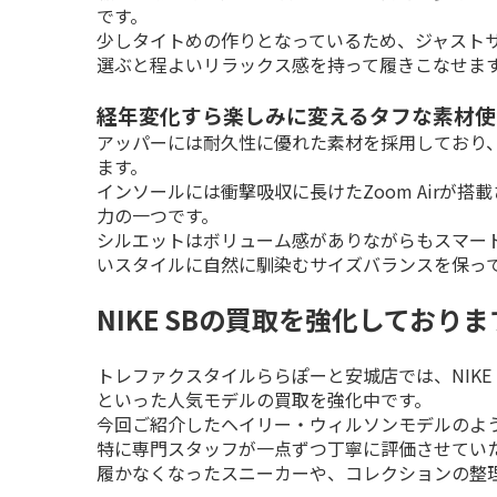
です。

少しタイトめの作りとなっているため、ジャスト
選ぶと程よいリラックス感を持って履きこなせま
経年変化すら楽しみに変えるタフな素材使
アッパーには耐久性に優れた素材を採用しており
ます。

インソールには衝撃吸収に長けたZoom Airが
力の一つです。

シルエットはボリューム感がありながらもスマー
いスタイルに自然に馴染むサイズバランスを保っ
NIKE SBの買取を強化しておりま
トレファクスタイルららぽーと安城店では、NIKE
といった人気モデルの買取を強化中です。

今回ご紹介したヘイリー・ウィルソンモデルのよ
特に専門スタッフが一点ずつ丁寧に評価させていた
履かなくなったスニーカーや、コレクションの整