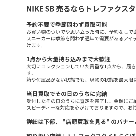
NIKE SB 売るならトレファクス
予約不要で季節問わず買取可能
お買い物のついでや思い立った時に、予約なしで直
スニーカーは季節を問わず通年で需要があるアイ
けます。
1点から大量持ち込みまで大歓迎
大切にコレクションしていた貴重な1点から、履
す。

箱や付属品がない状態でも、現物の状態を最大限
当日買取でその日のうちに完結
受付したその日のうちに査定を完了し、金額にご納
スピーディーな対応を心がけておりますので、お
詳細は下部、 "店頭買取を見る" のバナ
取り扱い店舗：トレファクスタイルららぽ