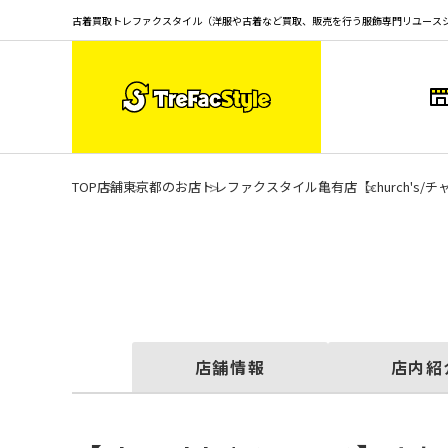
古着買取トレファクスタイル（洋服や古着など買取、販売を行う服飾専門リユース
TOP
店舗
東京都のお店
トレファクスタイル亀有店
【church'
店舗情報
店内紹