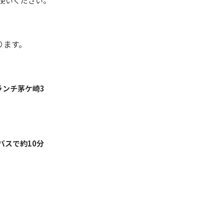
使いください。
ります。
ブランチ茅ケ崎3
バスで約10分