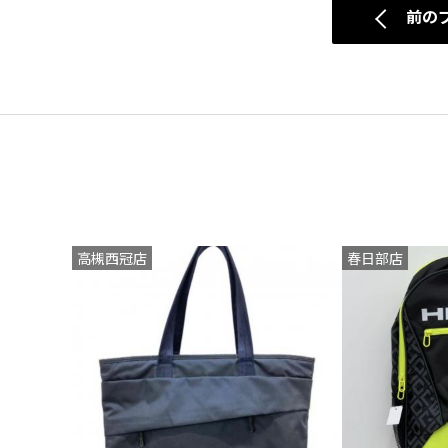
前の
高槻西冠店
春日部店