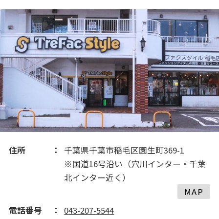
2021(347)
2020(505)
2019(368)
2018(126)
2017(249)
住所
千葉県千葉市稲毛区園生町369-1
2016(399)
※国道16号沿い（穴川インター・千葉
北インター近く）
MAP
2015(165)
電話番号
043-207-5544