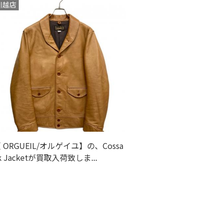
川越店
2013(91)
2012(182)
2011(204)
2010(252)
2009(473)
 ORGUEIL/オルゲイユ】の、Cossa
2008(291)
k Jacketが買取入荷致しま...
2007(32)