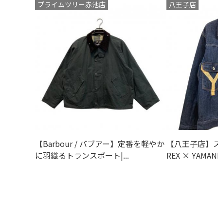
プライムツリー赤池店
八王子店
【Barbour / バブアー】定番を軽やか
【八王子店】ス
に羽織るトランスポート|...
REX × YAMANE