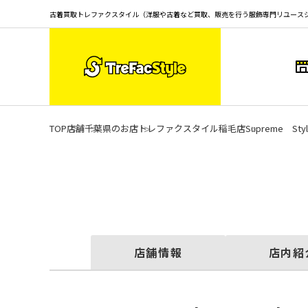
古着買取トレファクスタイル（洋服や古着など買取、販売を行う服飾専門リユース
TOP
店舗
千葉県のお店
トレファクスタイル稲毛店
Supreme Styl
店舗情報
店内紹