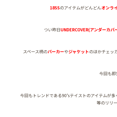
18SS
のアイテムがどんどん
オンラ
つい昨日
UNDERCOVER(アンダーカバ
スペース柄の
パーカー
や
ジャケット
のほかチェッ
今回も即完
今回もトレンドである90’sテイストのアイテムが多く
等のリリ