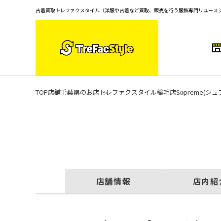
古着買取トレファクスタイル（洋服や古着など買取、販売を行う服飾専門リユース
TOP
店舗
千葉県のお店
トレファクスタイル稲毛店
Supreme(
店舗情報
店内紹