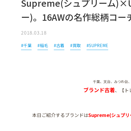
Supreme(シュプリーム)×
ー)。16AWの名作総柄コ
2018.03.18
#千葉
#稲毛
#古着
#買取
#SUPREME
千葉、天台、みつわ台
ブランド古着
、【ト
本日ご紹介するブランドは
Supreme(シュプリ