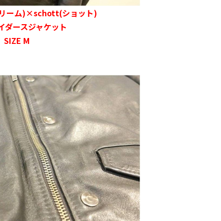
リーム)×schott(ショット)
イダースジャケット
SIZE M