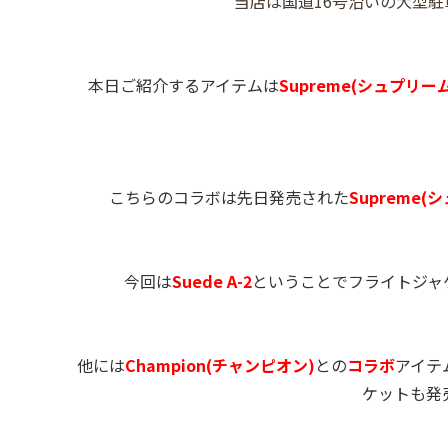
当店は国道16号沿いの大型
本日ご紹介するアイテムは
Supreme(シュプリーム
こちらのコラボは先日発売された
Supreme(
今回は
Suede A-2
ということでフライトジャ
他には
Champion(チャンピオン)
との
コラボ
アイテ
ケットも発