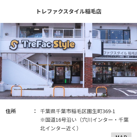
2022(17)
トレファクスタイル稲毛店
2021(347)
2020(505)
2019(368)
2018(126)
2017(249)
住所
千葉県千葉市稲毛区園生町369-1
2016(399)
※国道16号沿い（穴川インター・千葉
北インター近く）
MAP
2015(165)