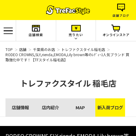
店舗ブログ
店舗検索
売りたい
オンラインストア
TOP
店舗
千葉県のお店
トレファクスタイル稲毛店
RODEO CROWNS,SLY,rienda,EMODA,Lily brown等のﾚﾃﾞｨｰｽ人気ブランド 買
取強化中です！【TFスタイル稲毛店】
トレファクスタイル
稲毛店
店舗情報
店内紹介
MAP
新入荷ブログ
RODEO CROWNS,SLY,rienda,EMODA,Lily brown等