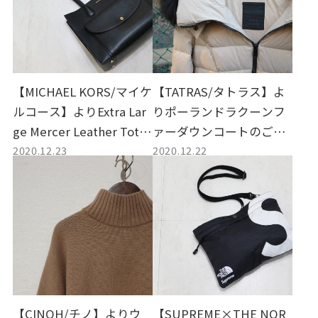
【MICHAEL KORS/マイケ
【TATRAS/タトラス】よ
ルコース】よりExtra Lar
りポーランドラクーンフ
ge Mercer Leather Tote
ァーダウンコートのご紹
2020.12.23
2020.12.22
のご紹介。
介。
【CINOH/チノ】よりウ
【SUPREME×THE NOR