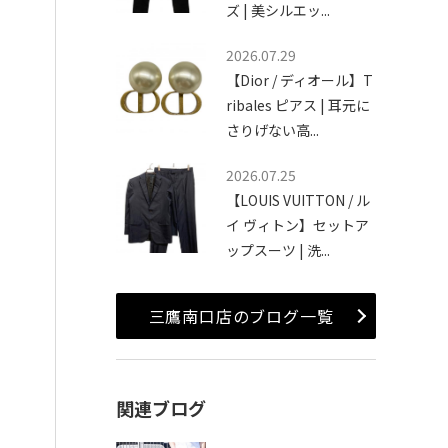
ズ | 美シルエッ...
2026.07.29
【Dior / ディオール】T
ribales ピアス | 耳元に
さりげない高...
2026.07.25
【LOUIS VUITTON / ル
イ ヴィトン】セットア
ップスーツ | 洗...
三鷹南口店のブログ一覧
関連ブログ