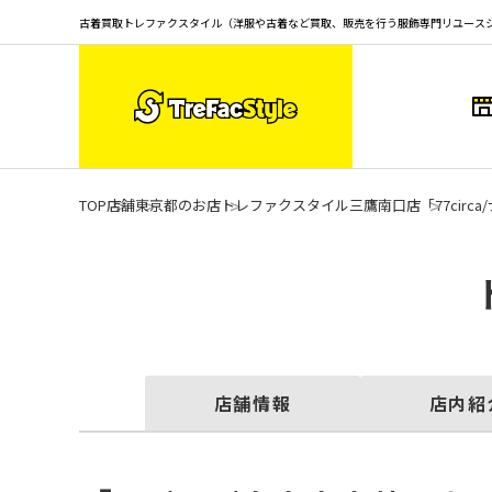
古着買取トレファクスタイル（洋服や古着など買取、販売を行う服飾専門リユース
TOP
店舗
東京都のお店
トレファクスタイル三鷹南口店
「77ci
店舗情報
店内紹