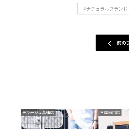
#ナチュラルブランド
前の
モラージュ菖蒲店
三鷹南口店