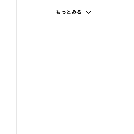
2022(10)
もっとみる
2021(140)
2020(271)
2019(218)
2018(88)
2017(95)