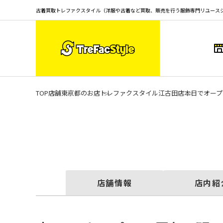
古着買取トレファクスタイル（洋服や古着など買取、販売を行う服飾専門リユース
TOP
店舗
東京都のお店
トレファクスタイル江古田店
本日でオープ
店舗情報
店内紹