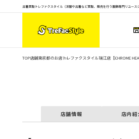
古着買取トレファクスタイル（洋服や古着など買取、販売を行う服飾専門リユース
TOP
店舗
東京都のお店
トレファクスタイル瑞江店
【CHROME H
店舗情報
店内紹