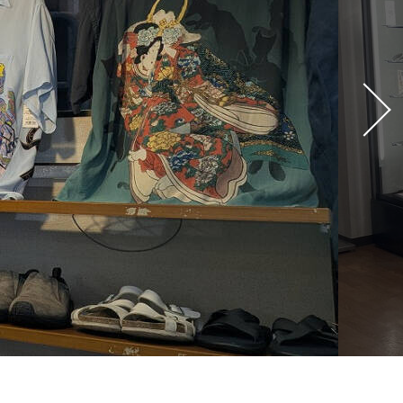
2013(175)
2012(310)
2011(385)
2010(256)
2009(1024)
2008(170)