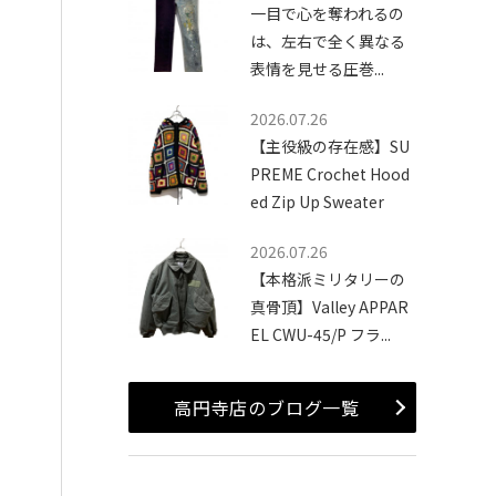
一目で心を奪われるの
は、左右で全く異なる
表情を見せる圧巻...
2026.07.26
【主役級の存在感】SU
PREME Crochet Hood
ed Zip Up Sweater
2026.07.26
【本格派ミリタリーの
真骨頂】Valley APPAR
EL CWU-45/P フラ...
高円寺店のブログ一覧