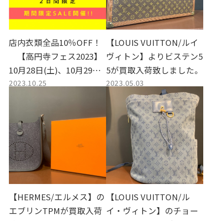
店内衣類全品10％OFF！
【LOUIS VUITTON/ルイ
【高円寺フェス2023】
ヴィトン】よりビステン5
10月28日(土)、10月29日
5が買取入荷致しました。
2023.10.25
2023.05.03
(日)開催いたします。
【HERMES/エルメス】の
【LOUIS VUITTON/ル
エブリンTPMが買取入荷
イ・ヴィトン】のチョー