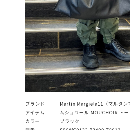
ブランド   Martin Margiela11（マルタ
アイテム   ムショワール MOUCHOIR ト
カラー    ブラック
型番     S56WC0132 P3490 T8013