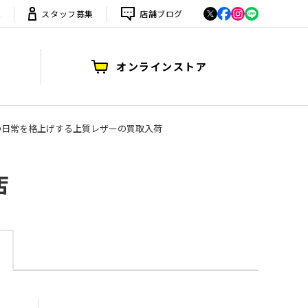
は
スタッフ募集
店舗ブログ
オンラインストア
 | 大人の日常を格上げする上質レザーの買取入荷
店