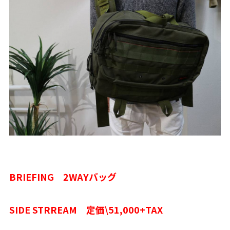
BRIEFING 2WAYバッグ
SIDE STRREAM 定価\51,000+TAX