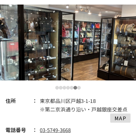
2020(308)
2019(534)
2018(648)
2017(475)
2016(244)
2015(172)
住所
東京都品川区戸越3-1-18
※第二京浜通り沿い・戸越銀座交差点
2014(190)
MAP
電話番号
03-5749-3668