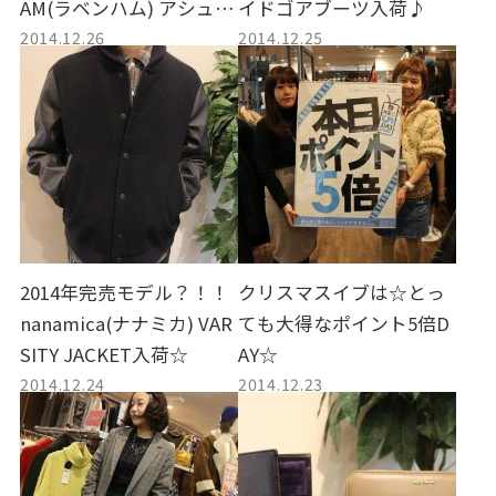
AM(ラベンハム) アシュレ
イドゴアブーツ入荷♪
2014.12.26
2014.12.25
イキルティングコート入
荷☆
2014年完売モデル？！！
クリスマスイブは☆とっ
nanamica(ナナミカ) VAR
ても大得なポイント5倍D
SITY JACKET入荷☆
AY☆
2014.12.24
2014.12.23