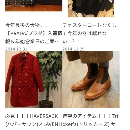
今年最後の大物。。。
チェスターコートなくし
【PRADA/プラダ】入荷情
て今年の冬は越せな
報＆年始営業日のご案
い...？！
2014.12.31
2014.12.29
内！
必見！！！HAVERSACK
待望のアイテム！！！Tri
(ハバーサック)×LAVENH
cker's(トリッカーズ) サ