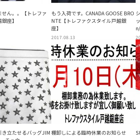
ません。。【トレファ
もう入荷です。CANADA GOOSE BRO
越銀座】
NTE【トレファクスタイル戸越銀
ッ
座】
2017.08.13
2
き立たせるバッグJIM
棚卸しによる臨時休業のお知らせ
S