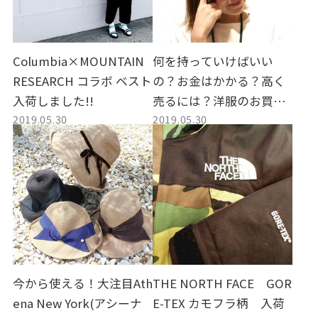
Columbia×MOUNTAIN
何を持っていけばいい
RESEARCH コラボ ベスト
の？お金はかかる？高く
入荷しました!!
売るには？洋服のお買取
2019.05.30
2019.05.30
の気になるアレコレ！！
今から使える！大注目Ath
THE NORTH FACE GOR
ena New York(アシーナ
E-TEX カモフラ柄 入荷