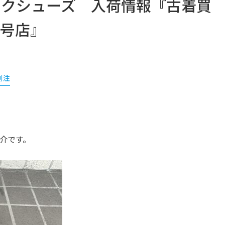
モンクシューズ 入荷情報『古着買
2号店』
S別注
紹介です。