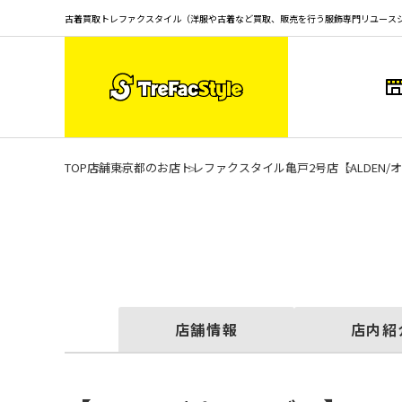
古着買取トレファクスタイル（洋服や古着など買取、販売を行う服飾専門リユース
TOP
店舗
東京都のお店
トレファクスタイル亀戸2号店
【ALDE
店舗情報
店内紹