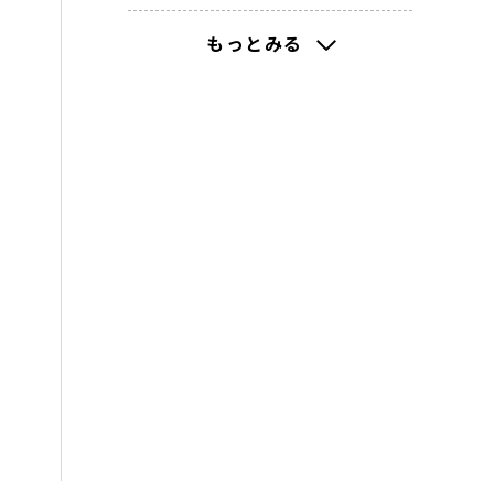
2021(261)
もっとみる
2020(218)
2019(212)
2018(44)