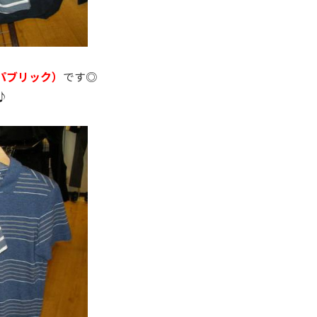
ナリパブリック）
です◎
♪