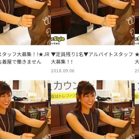
タッフ大募集！!★JR
▼定員残り1名▼アルバイトスタッフ
古着屋で働きません
大募集！!
大
2018.09.06
2