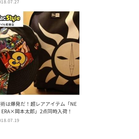
018.07.27
芸術は爆発だ！超レアアイテム「NE
 ERA×岡本太郎」2点同時入荷！
018.07.19