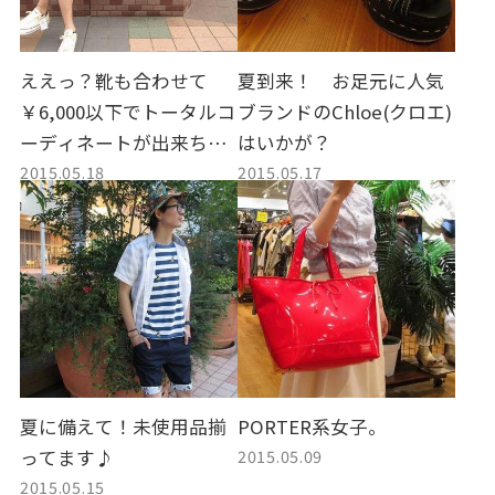
ええっ？靴も合わせて
夏到来！ お足元に人気
￥6,000以下でトータルコ
ブランドのChloe(クロエ)
ーディネートが出来ちゃ
はいかが？
2015.05.18
2015.05.17
うの！？【トレファクス
タイル尼崎】
夏に備えて！未使用品揃
PORTER系女子。
2015.05.09
ってます♪
2015.05.15