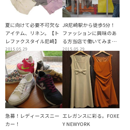
夏に向けて必要不可欠な
JR尼崎駅から徒歩5分！
アイテム、リネン。【ト
ファッションに興味のあ
レファクスタイル尼崎】
る方当店で働いてみませ
2015.05.29
2015.05.29
んか?
急募！レディーススニー
エレガンスに彩る。FOXE
カー！
Y NEWYORK