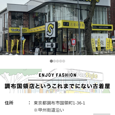
2020(240)
2019(310)
2018(260)
2017(241)
2016(456)
住所
東京都調布市国領町1-36-1
※甲州街道沿い