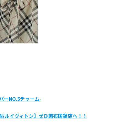
バーNO.5チャーム
。
TTON/ルイヴィトン】ぜひ調布国領店へ！！