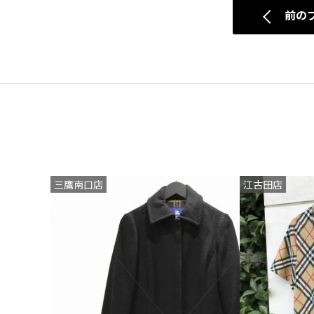
前の
三鷹南口店
江古田店