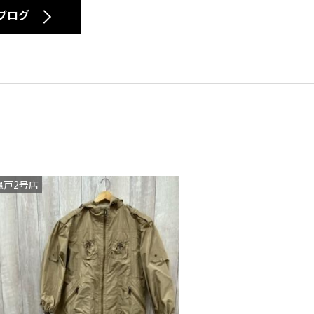
ブログ
亀戸2号店