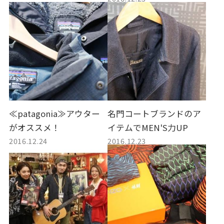
≪patagonia≫アウター
名門コートブランドのア
がオススメ！
イテムでMEN'S力UP
2016.12.24
2016.12.23