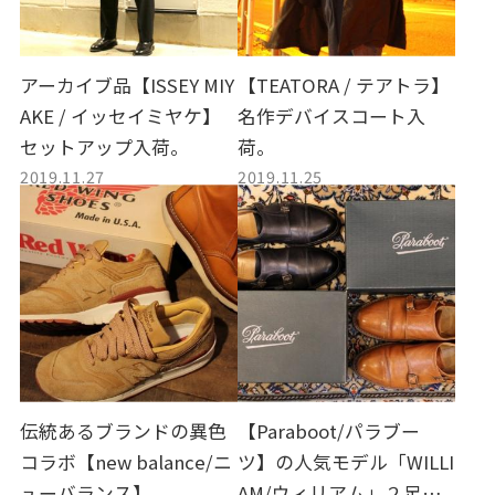
アーカイブ品【ISSEY MIY
【TEATORA / テアトラ】
AKE / イッセイミヤケ】
名作デバイスコート入
セットアップ入荷。
荷。
2019.11.27
2019.11.25
伝統あるブランドの異色
【Paraboot/パラブー
コラボ【new balance/ニ
ツ】の人気モデル「WILLI
ューバランス】
AM/ウィリアム」２足同