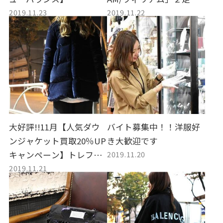
2019.11.23
2019.11.22
時入荷。
大好評!!11月【人気ダウ
バイト募集中！！洋服好
ンジャケット買取20％UP
き大歓迎です
2019.11.20
キャンペーン】トレファ
2019.11.21
クスタイル調布国領店