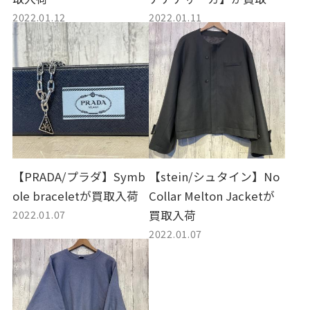
2022.01.12
2022.01.11
荷
【PRADA/プラダ】Symb
【stein/シュタイン】No
ole braceletが買取入荷
Collar Melton Jacketが
2022.01.07
買取入荷
2022.01.07