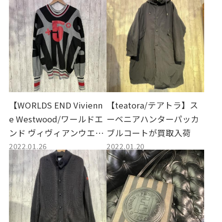
【WORLDS END Vivienn
【teatora/テアトラ】ス
e Westwood/ワールドエ
ーベニアハンターパッカ
ンド ヴィヴィアンウエス
ブルコートが買取入荷
2022.01.26
2022.01.20
トウッド】プロパガンダ
トレーナーが買取入荷