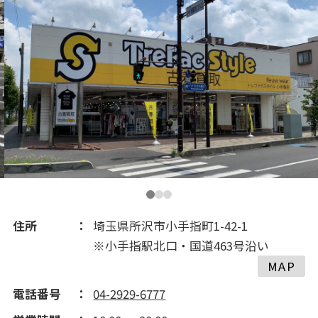
2021(199)
2020(264)
2019(62)
2018(108)
2017(268)
2016(454)
住所
埼玉県所沢市小手指町1-42-1
※小手指駅北口・国道463号沿い
2015(577)
MAP
電話番号
04-2929-6777
2014(121)