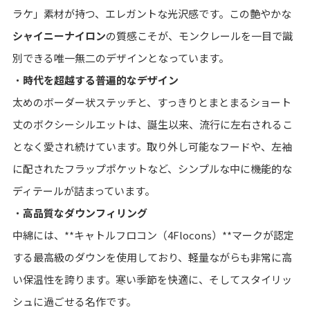
ラケ」素材が持つ、エレガントな光沢感です。この艶やかな
シャイニーナイロン
の質感こそが、モンクレールを一目で識
別できる唯一無二のデザインとなっています。
・
時代を超越する普遍的なデザイン
太めのボーダー状ステッチと、すっきりとまとまるショート
丈のボクシーシルエットは、誕生以来、流行に左右されるこ
となく愛され続けています。取り外し可能なフードや、左袖
に配されたフラップポケットなど、シンプルな中に機能的な
ディテールが詰まっています。
・
高品質なダウンフィリング
中綿には、**キャトルフロコン（4Flocons）**マークが認定
する最高級のダウンを使用しており、軽量ながらも非常に高
い保温性を誇ります。寒い季節を快適に、そしてスタイリッ
シュに過ごせる名作です。