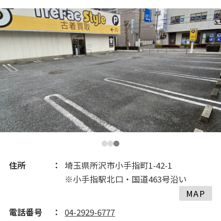
2021(199)
2020(264)
2019(62)
2018(108)
2017(268)
2016(454)
住所
埼玉県所沢市小手指町1-42-1
※小手指駅北口・国道463号沿い
2015(577)
MAP
電話番号
04-2929-6777