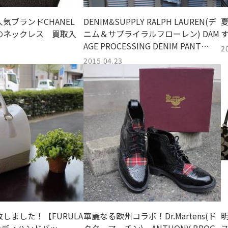
気ブランドCHANEL
DENIM&SUPPLY RALPH LAUREN(デ
のネックレス 買取入
ニム＆サプライラルフローレン) DAM
AGE PROCESSING DENIM PANT
2
S！！-[トレファクスタイル小手指店]
2015.04.23
しました！【FURULA
華麗なる欧州コラボ！Dr.Martens(ド
明