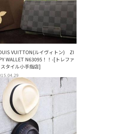
OUIS VUITTON(ルイヴィトン) ZI
PY WALLET N63095！！-[トレファ
クスタイル小手指店]
015.04.29