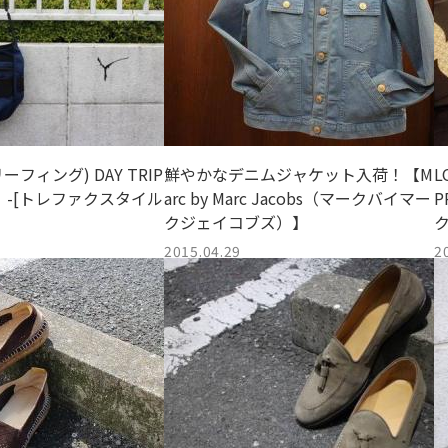
リーフィング) DAY TRIP
鮮やかなデニムジャケット入荷！【M
L
！！-[トレファクスタイル
arc by Marc Jacobs（マークバイマー
P
クジェイコブズ）】
2015.04.29
2