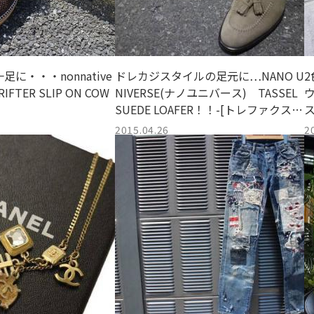
に・・・nonnative
ドレカジスタイルの足元に…NANO U
2
RIFTER SLIP ON COW
NIVERSE(ナノユニバース) TASSEL
ウ
SUEDE LOAFER！！-[トレファクスタ
イル小手指店]
2015.04.26
2