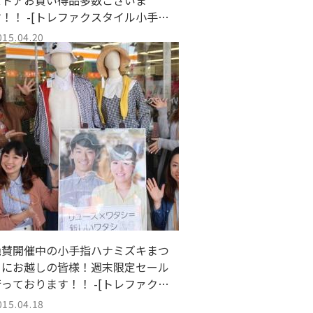
ストアお買い得品多数ございま
す！！ -[トレファクスタイル小手指
]
015.04.20
絶賛開催中の小手指ハナミズキまつ
りにお越しの皆様！週末限定セール
行っております！！ -[トレファクス
タイル小手指店]
015.04.18