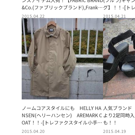
ンズアイテム入荷！【FABRIC BRAND
(フルラ)キャ
&Co.(ファブリックブランド),Frank &
グ】！！-[ト
Eileen (フランク&アイリーン)】
店]
2015.04.22
2015.04.21
ノームコアスタイルにも HELLY HA
人気ブランド【d
NSEN(ヘリーハンセン) AREMARK C
より2足同時入
OAT！！-[トレファクスタイル小手指
も！！
店]
2015.04.20
2015.04.19