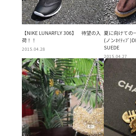
【NIKE LUNARFLY 306】 待望の入
夏に向けての一足
荷！！
(ノンﾈｲﾃｨﾌﾞ)D
SUEDE
2015.04.28
2015.04.27