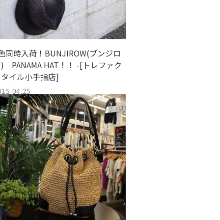
色同時入荷！BUNJIROW(ブンジロ
) PANAMA HAT！！ -[トレファク
スタイル小手指店]
015.04.25