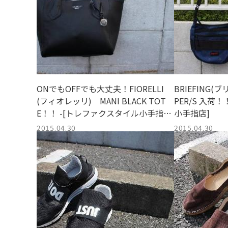
ONでもOFFでも大丈夫！FIORELLI
BRIEFING(ブ
(フィオレッリ) MANI BLACK TOT
PER/S 入荷
E！！ -[トレファクスタイル小手指
小手指店]
店]
2015.04.30
2015.04.30