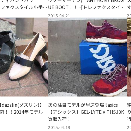
ンディハンドバッ
クターマーチン) ANTHONY BROG
レファクスタイル小手指
UE BOOT！！ -[トレファクスタイル
小手指店]
店
2015.04.21
2
azzlin(ダズリン)】
あの注目モデルが早速登場!!asics
荷！！2014年モデル
【アシックス】GEL-LYTE V TH5J0K
買取入荷！
2015.04.19
2