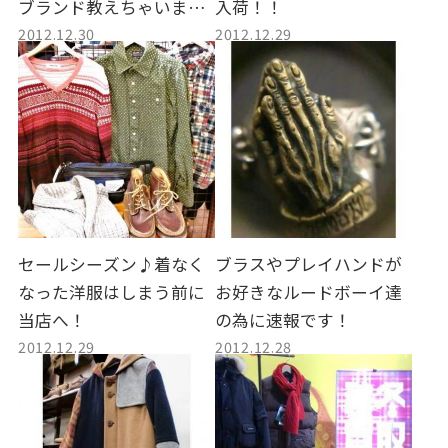
ブランド教えちゃいま
入荷！！
2012.12.30
2012.12.29
す。そんな企画第一弾！
《レミレリーフ》
セールシーズン♪着なく
ブラスやプレイハンドが
なった洋服はしまう前に
お好きなルードボーイ達
当店へ！
の為に速報です！
2012.12.29
2012.12.28