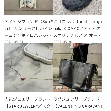
アメカジブランド【Sun S
注目コラボ【adidas origi
urf／サンサーフ】からレ
nals × OAMC／アディダ
ーヨン半袖アロハシャツ
スオリジナルス × オーエ
2021.05.31
2021.05.30
買取しました。
ーエムシー】からTYPE 0-
6買取しました。
人気ジュエリーブランド
ラグジュアリーブランド
【STAR JEWELRY／スタ
【VALENTINO GARAVANI