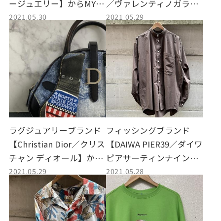
ージュエリー】からMYST
／ヴァレンティノガラヴ
2021.05.30
2021.05.29
ERIOUS HEART NECKLA
ァーニ】からトートバッ
CE／ミステリアスハート
グ(ROCKSTUD UNTITLE
ネックレス買取しまし
D 12 スタッズトートバッ
た。
グ)買取しました。
ラグジュアリーブランド
フィッシングブランド
【Christian Dior／クリス
【DAIWA PIER39／ダイワ
チャン ディオール】から
ピアサーティンナイン】
2021.05.29
2021.05.28
デニムボストンバッグ買
からTECH BAND COLLAR
取しました。
SHIRTS L/S／テックバン
ドカラーシャツロングス
リーブ買取しました。