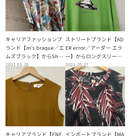
キャリアファッションブ
ストリートブランド【AD
ランド【m's braque／エ
ER error／アーダー エラ
ムズブラック】からShort
ー】からロングスリーブ
2021.05.28
2021.05.27
Sleeve Raglan Aloha Shir
Tシャツ買取しました。
ts／ショートスリーブラ
グランアロハシャツ買取
しました。
キャリアブランド【ENF
インポートブランド【MA