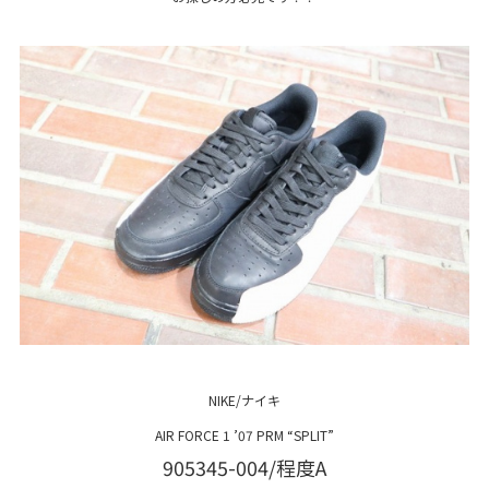
NIKE/ナイキ
AIR FORCE 1 ’07 PRM “SPLIT”
905345-004/程度A