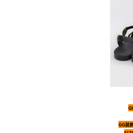
G
GG装
SI