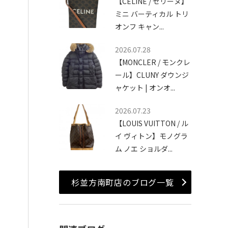
【CELINE / セリーヌ】
ミニ バーティカル トリ
オンフ キャン...
2026.07.28
【MONCLER / モンクレ
ール】CLUNY ダウンジ
ャケット | オンオ...
2026.07.23
【LOUIS VUITTON / ル
イ ヴィトン】モノグラ
ム ノエ ショルダ...
杉並方南町店のブログ一覧