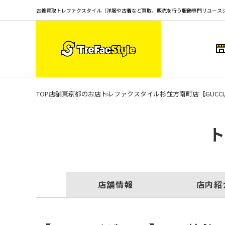
古着買取トレファクスタイル（洋服や古着など買取、販売を行う服飾専門リユース
TOP
店舗
東京都のお店
トレファクスタイル杉並方南町店
【GUC
店舗情報
店内紹