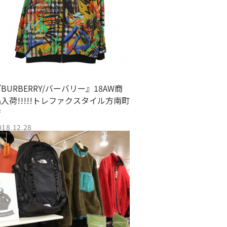
BURBERRY/バーバリー』18AW商
入荷!!!!!トレファクスタイル方南町
店
018.12.28