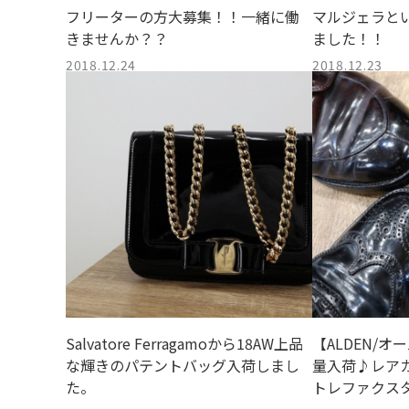
フリーターの方大募集！！一緒に働
マルジェラとい
きませんか？？
ました！！
2018.12.24
2018.12.23
Salvatore Ferragamoから18AW上品
【ALDEN/
な輝きのパテントバッグ入荷しまし
量入荷♪レア
た。
トレファクス