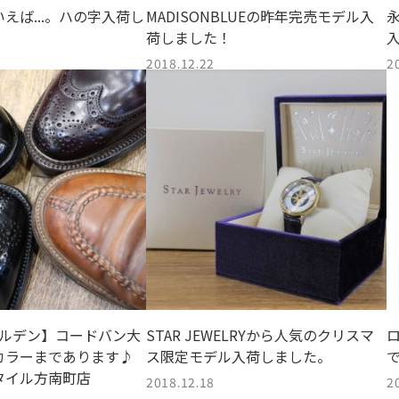
えば...。ハの字入荷し
MADISONBLUEの昨年完売モデル入
永
荷しました！
2018.12.22
2
オールデン】コードバン大
STAR JEWELRYから人気のクリスマ
カラーまであります♪
ス限定モデル入荷しました。
タイル方南町店
2018.12.18
2