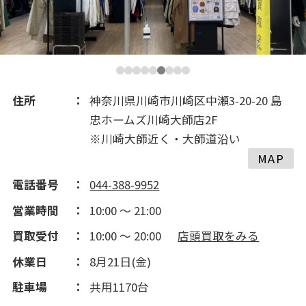
2018(243)
2017(305)
2016(194)
住所
神奈川県川崎市川崎区中瀬3-20-20 島
忠ホームズ川崎大師店2F
2015(237)
※川崎大師近く・大師道沿い
MAP
2014(202)
電話番号
044-388-9952
営業時間
10:00 ～ 21:00
2013(50)
買取受付
10:00 ～ 20:00
店頭買取をみる
休業日
8月21日(金)
2012(143)
駐車場
共用1170台
2011(190)