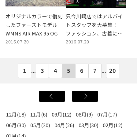
オリジナルカラーで復刻
只今川崎店ではアルバイ
したファーストモデル。
トスタッフを大募集！
WMNS AIR MAX 95 OG
ファッション、古着に興
2016.07.20
2016.07.20
味のある方は是非！！
1
3
4
5
6
7
20
...
...
12月(18)
11月(6)
09月(12)
08月(9)
07月(17)
06月(30)
05月(20)
04月(26)
03月(30)
02月(12)
01月(14)