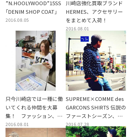
”N.HOOLYWOOD”15SS
川崎店強化買取ブランド
｢DENIM SHOP COAT｣
HERMES、アクセサリー
2016.08.05
をまとめて入荷！
2016.08.01
只今川崎店では一種に働
SUPREME×COMME des
いてくれる仲間を大募
GARCONS SHIRTS 伝説の
集！ ファッション、古
ファーストシーズン、ミ
2016.08.01
2016.07.28
着に興味のある方は是
ラーBOXロゴパーカー入
非！！
荷！