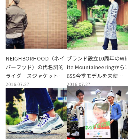
NEIGHBORHOOD（ネイ
ブランド設立10周年のWh
バーフッド）の代名詞的
ite Mountaineeringから1
ライダースジャケットを
6SS今季モデルを未使用
2016.07.27
2016.07.27
入荷！
で入荷！