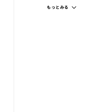
2022(2)
もっとみる
2021(216)
2020(210)
2019(195)
2018(195)